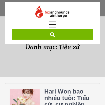
Skip
to
content
Danh mục:
Tiểu sử
Hari Won bao
nhiêu tuổi: Tiểu
sử, sự nghiệp,