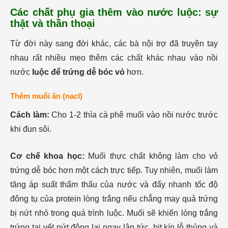
Các chất phụ gia thêm vào nước luộc: sự
thật và thần thoại
Từ đời này sang đời khác, các bà nội trợ đã truyền tay
nhau rất nhiều mẹo thêm các chất khác nhau vào nồi
nước
luộc để trứng dễ bóc vỏ
hơn.
Thêm muối ăn (nacl)
Cách làm:
Cho 1-2 thìa cà phê muối vào nồi nước trước
khi đun sôi.
Cơ chế khoa học:
Muối thực chất không làm cho vỏ
trứng dễ bóc hơn một cách trực tiếp. Tuy nhiên, muối làm
tăng áp suất thẩm thấu của nước và đẩy nhanh tốc độ
đông tụ của protein lòng trắng nếu chẳng may quả trứng
bị nứt nhỏ trong quá trình luộc. Muối sẽ khiến lòng trắng
trứng tại vết nứt đông lại ngay lập tức, bịt kín lỗ thủng và