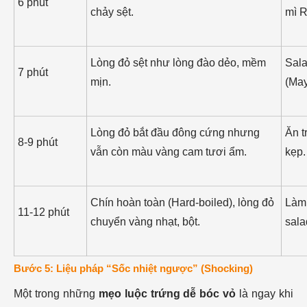
6 phút
chảy sệt.
mì 
Lòng đỏ sệt như lòng đào dẻo, mềm
Sala
7 phút
mịn.
(May
Lòng đỏ bắt đầu đông cứng nhưng
Ăn t
8-9 phút
vẫn còn màu vàng cam tươi ẩm.
kẹp.
Chín hoàn toàn (Hard-boiled), lòng đỏ
Làm 
11-12 phút
chuyển vàng nhạt, bột.
sala
Bước 5: Liệu pháp “Sốc nhiệt ngược” (Shocking)
Một trong những
mẹo luộc trứng dễ bóc vỏ
là ngay khi