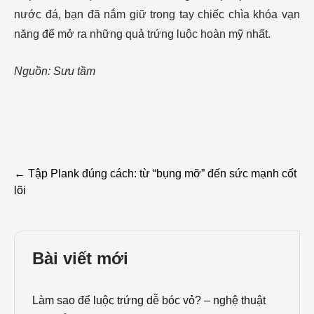
nước đá, bạn đã nắm giữ trong tay chiếc chìa khóa vạn
năng để mở ra những quả trứng luộc hoàn mỹ nhất.
Nguồn: Sưu tầm
Post
←
Tập Plank đúng cách: từ “bụng mỡ” đến sức mạnh cốt
lõi
navigation
Bài viết mới
Làm sao để luộc trứng dễ bóc vỏ? – nghệ thuật