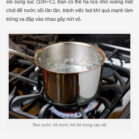
sôi sùng sục (100∘C). Bạn có thể hạ lửa nhỏ xuống một
chút để nước sôi lăn tăn, tránh việc bọt khí quá mạnh làm
trứng va đập vào nhau gây nứt vỏ.
Đun nước sôi trước khi bỏ trứng vào nồi