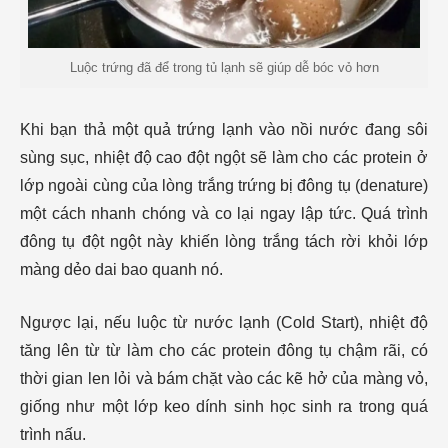
Luộc trứng đã để trong tủ lạnh sẽ giúp dễ bóc vỏ hơn
Khi bạn thả một quả trứng lạnh vào nồi nước đang sôi
sùng sục, nhiệt độ cao đột ngột sẽ làm cho các protein ở
lớp ngoài cùng của lòng trắng trứng bị đông tụ (denature)
một cách nhanh chóng và co lại ngay lập tức. Quá trình
đông tụ đột ngột này khiến lòng trắng tách rời khỏi lớp
màng dẻo dai bao quanh nó.
Ngược lại, nếu luộc từ nước lạnh (Cold Start), nhiệt độ
tăng lên từ từ làm cho các protein đông tụ chậm rãi, có
thời gian len lỏi và bám chặt vào các kẽ hở của màng vỏ,
giống như một lớp keo dính sinh học sinh ra trong quá
trình nấu.