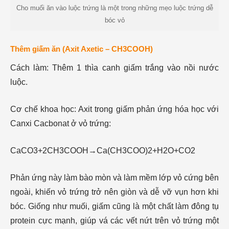
Cho muối ăn vào luộc trứng là một trong những mẹo luộc trứng dễ
bóc vỏ
Thêm giấm ăn (Axit Axetic – CH3​COOH)
Cách làm: Thêm 1 thìa canh giấm trắng vào nồi nước
luộc.
Cơ chế khoa học: Axit trong giấm phản ứng hóa học với
Canxi Cacbonat ở vỏ trứng:
CaCO3​+2CH3​COOH→Ca(CH3​COO)2​+H2​O+CO2​
Phản ứng này làm bào mòn và làm mềm lớp vỏ cứng bên
ngoài, khiến vỏ trứng trở nên giòn và dễ vỡ vụn hơn khi
bóc. Giống như muối, giấm cũng là một chất làm đông tụ
protein cực mạnh, giúp vá các vết nứt trên vỏ trứng một