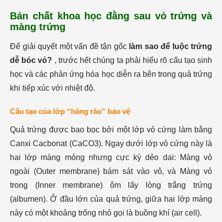
Bản chất khoa học đằng sau vỏ trứng và
màng trứng
Để giải quyết một vấn đề tận gốc
làm sao để luộc trứng
dễ bóc vỏ?
, trước hết chúng ta phải hiểu rõ cấu tạo sinh
học và các phản ứng hóa học diễn ra bên trong quả trứng
khi tiếp xúc với nhiệt độ.
Cấu tạo của lớp “hàng rào” bảo vệ
Quả trứng được bao bọc bởi một lớp vỏ cứng làm bằng
Canxi Cacbonat (CaCO3​). Ngay dưới lớp vỏ cứng này là
hai lớp màng mỏng nhưng cực kỳ dẻo dai: Màng vỏ
ngoài (Outer membrane) bám sát vào vỏ, và Màng vỏ
trong (Inner membrane) ôm lấy lòng trắng trứng
(albumen). Ở đầu lớn của quả trứng, giữa hai lớp màng
này có một khoảng trống nhỏ gọi là buồng khí (air cell).