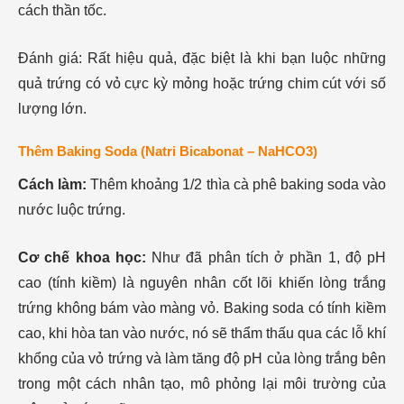
cách thần tốc.
Đánh giá: Rất hiệu quả, đặc biệt là khi bạn luộc những
quả trứng có vỏ cực kỳ mỏng hoặc trứng chim cút với số
lượng lớn.
Thêm Baking Soda (Natri Bicabonat – NaHCO3​)
Cách làm:
Thêm khoảng 1/2 thìa cà phê baking soda vào
nước luộc trứng.
Cơ chế khoa học:
Như đã phân tích ở phần 1, độ pH
cao (tính kiềm) là nguyên nhân cốt lõi khiến lòng trắng
trứng không bám vào màng vỏ. Baking soda có tính kiềm
cao, khi hòa tan vào nước, nó sẽ thẩm thấu qua các lỗ khí
khổng của vỏ trứng và làm tăng độ pH của lòng trắng bên
trong một cách nhân tạo, mô phỏng lại môi trường của