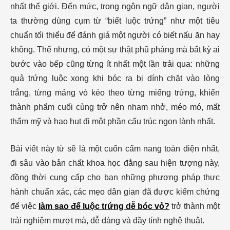
nhất thế giới. Đến mức, trong ngôn ngữ dân gian, người
ta thường dùng cụm từ “biết luộc trứng” như một tiêu
chuẩn tối thiểu để đánh giá một người có biết nấu ăn hay
không. Thế nhưng, có một sự thật phũ phàng mà bất kỳ ai
bước vào bếp cũng từng ít nhất một lần trải qua: những
quả trứng luộc xong khi bóc ra bị dính chặt vào lòng
trắng, từng mảng vỏ kéo theo từng miếng trứng, khiến
thành phẩm cuối cùng trở nên nham nhở, méo mó, mất
thẩm mỹ và hao hụt đi một phần cấu trúc ngon lành nhất.
Bài viết này từ sẽ là một cuốn cẩm nang toàn diện nhất,
đi sâu vào bản chất khoa học đằng sau hiện tượng này,
đồng thời cung cấp cho bạn những phương pháp thực
hành chuẩn xác, các mẹo dân gian đã được kiểm chứng
để việc
làm sao để luộc trứng dễ bóc vỏ?
trở thành một
trải nghiệm mượt mà, dễ dàng và đầy tính nghệ thuật.