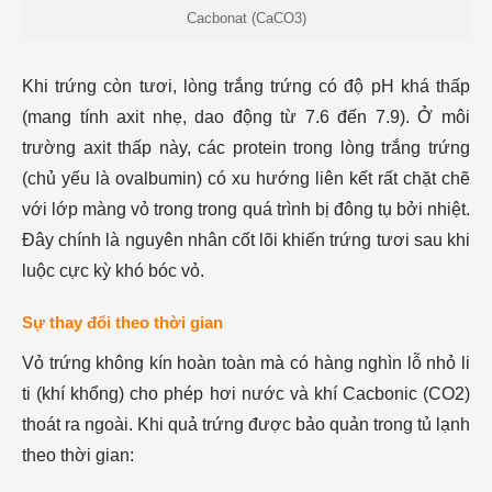
Cacbonat (CaCO3​)
Khi trứng còn tươi, lòng trắng trứng có độ pH khá thấp
(mang tính axit nhẹ, dao động từ 7.6 đến 7.9). Ở môi
trường axit thấp này, các protein trong lòng trắng trứng
(chủ yếu là ovalbumin) có xu hướng liên kết rất chặt chẽ
với lớp màng vỏ trong trong quá trình bị đông tụ bởi nhiệt.
Đây chính là nguyên nhân cốt lõi khiến trứng tươi sau khi
luộc cực kỳ khó bóc vỏ.
Sự thay đổi theo thời gian
Vỏ trứng không kín hoàn toàn mà có hàng nghìn lỗ nhỏ li
ti (khí khổng) cho phép hơi nước và khí Cacbonic (CO2​)
thoát ra ngoài. Khi quả trứng được bảo quản trong tủ lạnh
theo thời gian: