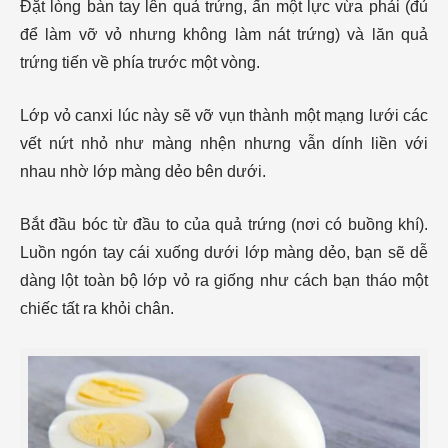
Đặt lòng bàn tay lên quả trứng, ấn một lực vừa phải (đủ
để làm vỡ vỏ nhưng không làm nát trứng) và lăn quả
trứng tiến về phía trước một vòng.
Lớp vỏ canxi lúc này sẽ vỡ vụn thành một mạng lưới các
vết nứt nhỏ như màng nhện nhưng vẫn dính liền với
nhau nhờ lớp màng dẻo bên dưới.
Bắt đầu bóc từ đầu to của quả trứng (nơi có buồng khí).
Luồn ngón tay cái xuống dưới lớp màng dẻo, bạn sẽ dễ
dàng lột toàn bộ lớp vỏ ra giống như cách bạn tháo một
chiếc tất ra khỏi chân.