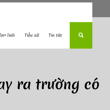
âm linh
Tiểu sử
Tin tức
ay ra trường có