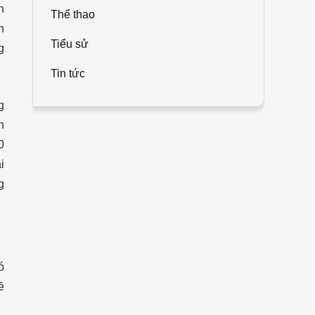
h
Thể thao
h
Tiểu sử
g
Tin tức
g
h
0
i
g
ó
ề