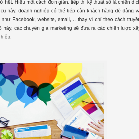
ờ hết. Hiểu một cách đơn giản, tiếp thị kỹ thuật số là chiến dịc
ng cụ này, doanh nghiệp có thể tiếp cận khách hàng dễ dàng v
 như Facebook, website, email,… thay vì chỉ theo cách truyề
số này, các chuyên gia marketing sẽ đưa ra các chiến lược xâ
hiệp.