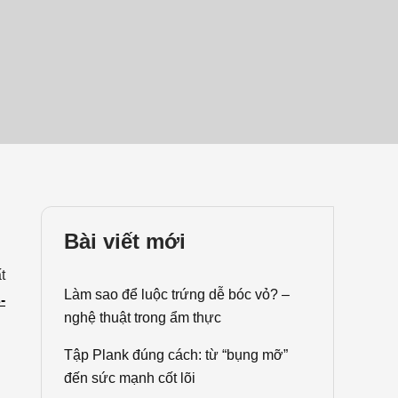
Bài viết mới
t
Làm sao để luộc trứng dễ bóc vỏ? –
-
nghệ thuật trong ẩm thực
Tập Plank đúng cách: từ “bụng mỡ”
đến sức mạnh cốt lõi