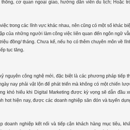
 thông, cơ quan ngoại giao, hướng dẫn viên du lịch; Hoặc tr
ệc trong các lĩnh vực khác nhau, nên cũng có một số khác biệ
ập của những người làm công việc liên quan đến ngôn ngữ vẫ
triệu đồng/ tháng. Chưa kể, nếu họ có thêm chuyên môn về lĩn
ếp tục tăng.
kỷ nguyên công nghệ mới, đặc biệt là các phương pháp tiếp th
ngày nay phải vật lộn để phát triển mà không có một chiến lượ
hông khó hiểu khi Digital Marketing được kỳ vọng sẽ dẫn đầu x
nh hot hiện nay, được các doanh nghiệp săn đón và tuyển dụn
úp doanh nghiệp kết nối và tiếp cận khách hàng mục tiêu, khá