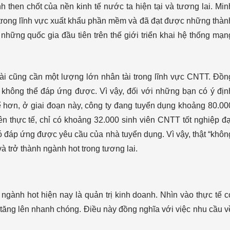
 then chốt của nền kinh tế nước ta hiện tại và tương lai. Min
 trong lĩnh vực xuất khẩu phần mềm và đã đạt được những thàn
 những quốc gia đầu tiên trên thế giới triển khai hệ thống mạn
ài cũng cần một lượng lớn nhân tài trong lĩnh vực CNTT. Đồn
 không thể đáp ứng được. Vì vậy, đối với những bạn có ý địn
ể hơn, ở giai đoạn này, công ty đang tuyển dụng khoảng 80.00
ên thực tế, chỉ có khoảng 32.000 sinh viên CNTT tốt nghiệp đạ
 đáp ứng được yêu cầu của nhà tuyển dụng. Vì vậy, thật “khôn
 trở thành ngành hot trong tương lai.
ngành hot hiện nay là quản trị kinh doanh. Nhìn vào thực tế c
tăng lên nhanh chóng. Điều này đồng nghĩa với việc nhu cầu v