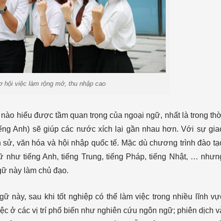
 hội việc làm rộng mở, thu nhập cao
 nào hiểu được tầm quan trọng của ngoại ngữ, nhất là trong thờ
tiếng Anh) sẽ giúp các nước xích lại gần nhau hơn. Với sự gia
ch sử, văn hóa và hội nhập quốc tế. Mặc dù chương trình đào tạ
 như tiếng Anh, tiếng Trung, tiếng Pháp, tiếng Nhật, … nhưn
ngữ này làm chủ đạo.
này, sau khi tốt nghiệp có thể làm việc trong nhiều lĩnh vự
ệc ở các vị trí phổ biến như nghiên cứu ngôn ngữ; phiên dịch v