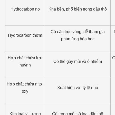
Hydrocarbon no
Khá bền, phổ biến trong dầu thô
Có cấu trúc vòng, dễ tham gia
Hydrocarbon thơm
phản ứng hóa học
Hợp chất chứa lưu
C
Có thể gây mùi và ô nhiễm
huỳnh
Hợp chất chứa nitơ,
Xuất hiện với tỷ lệ nhỏ
oxy
Kim loại vi lượng
Có trong một số loại dầu thô