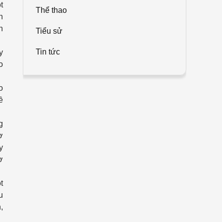
t
Thể thao
n
n
Tiểu sử
Tin tức
y
o
o
ề
g
ơ
y
ơ
t
u
,