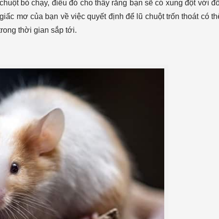
huột bỏ chạy, điều đó cho thấy rằng bạn sẽ có xung đột với đố
giấc mơ của bạn về việc quyết định để lũ chuột trốn thoát có th
rong thời gian sắp tới.