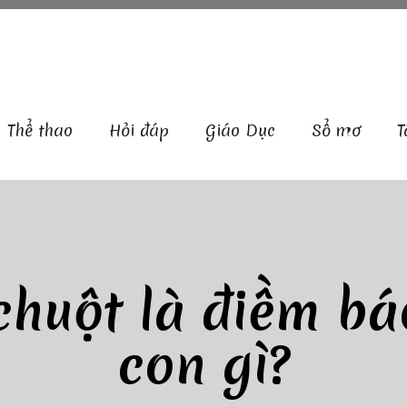
Thể thao
Hỏi đáp
Giáo Dục
Sổ mơ
T
huột là điềm bá
con gì?