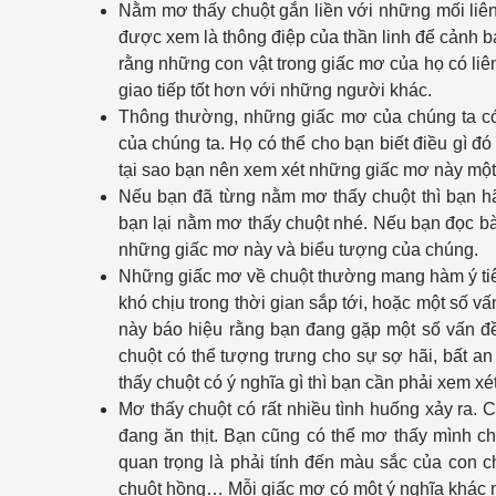
Nằm mơ thấy chuột gắn liền với những mối liên
được xem là thông điệp của thần linh để cảnh bá
rằng những con vật trong giấc mơ của họ có liên
giao tiếp tốt hơn với những người khác.
Thông thường, những giấc mơ của chúng ta có
của chúng ta. Họ có thể cho bạn biết điều gì đó
tại sao bạn nên xem xét những giấc mơ này một
Nếu bạn đã từng nằm mơ thấy chuột thì bạn hã
bạn lại nằm mơ thấy chuột nhé. Nếu bạn đọc bài 
những giấc mơ này và biểu tượng của chúng.
Những giấc mơ về chuột thường mang hàm ý tiêu
khó chịu trong thời gian sắp tới, hoặc một số v
này báo hiệu rằng bạn đang gặp một số vấn đ
chuột có thể tượng trưng cho sự sợ hãi, bất a
thấy chuột có ý nghĩa gì thì bạn cần phải xem xét 
Mơ thấy chuột có rất nhiều tình huống xảy ra. 
đang ăn thịt. Bạn cũng có thể mơ thấy mình cho
quan trọng là phải tính đến màu sắc của con c
chuột hồng… Mỗi giấc mơ có một ý nghĩa khác nh