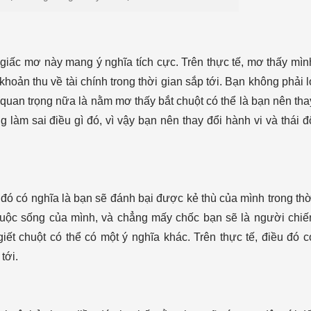
 giấc mơ này mang ý nghĩa tích cực. Trên thực tế, mơ thấy mìn
hoản thu về tài chính trong thời gian sắp tới. Bạn không phải l
iều quan trọng nữa là nằm mơ thấy bắt chuột có thể là bạn nên tha
 làm sai điều gì đó, vì vậy bạn nên thay đổi hành vi và thái đ
 đó có nghĩa là bạn sẽ đánh bại được kẻ thù của mình trong thờ
g cuộc sống của mình, và chẳng mấy chốc bạn sẽ là người chiế
iết chuột có thể có một ý nghĩa khác. Trên thực tế, điều đó c
tới.