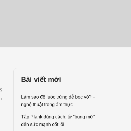
Bài viết mới
ể
Làm sao để luộc trứng dễ bóc vỏ? –
u
nghệ thuật trong ẩm thực
Tập Plank đúng cách: từ “bụng mỡ”
đến sức mạnh cốt lõi