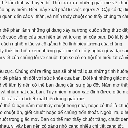
 hệ tâm linh và huyền bí. Thời xa xưa, những giấc mơ về chuộ
o nguy hiểm. Điều này xuất phát từ việc người Ai Cập cổ đại ti
 quan đến các vị thần, và nhìn thấy chuột cho thấy chúng ta cầ
 thể phản ánh những gì đang xảy ra trong cuộc sống thức dậ
 về cuộc sống của bạn hiện tại và tương lai của bạn. Đó là lý d
 cách nghiêm túc và cố gắng hiểu tính biểu tượng của chúng.
y thử tìm hiểu xem những giấc mơ đó có ý nghĩa gì và tại sa
viết của chúng tôi về chuột, bạn sẽ có cơ hội tìm hiểu tất cả v
 cực. Chúng chỉ ra rằng bạn sẽ phải trải qua những tình huốn
ấn đề phát sinh đối với sức khỏe của bạn. Đôi khi những giấc m
ề về tâm lý nên có thể bạn đang cần sự giúp đỡ. Nằm mơ thấ
n và nhút nhát của bạn. Tuy nhiên, muốn xác định được giấc m
tất cả các chi tiết xuất hiện trong giấc mơ.
Có thể là bạn nằm mơ thấy chuột trong nhà, hoặc có thể là chuộ
 chuột ăn, giết chuột hoặc để chúng trốn thoát. Ngoài ra, điề
huột trong giấc mơ. Bạn có thể mơ thấy chuột trắng, chuột đen
au, vì vậy bạn nên cố gắng nhớ càng nhiều chi tiết càng tốt.