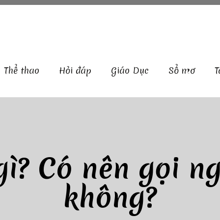
Thể thao
Hỏi đáp
Giáo Dục
Sổ mơ
T
gì? Có nên gọi ng
không?