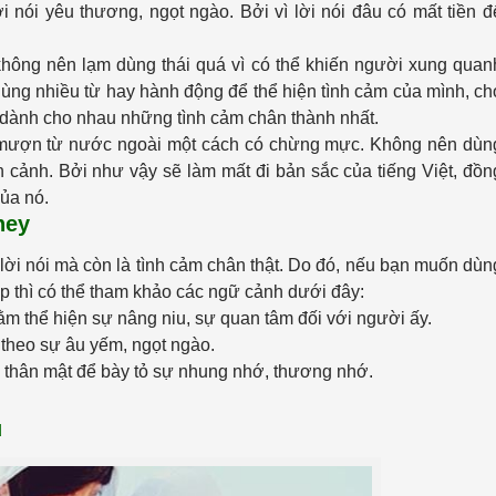
 nói yêu thương, ngọt ngào. Bởi vì lời nói đâu có mất tiền đ
 không nên lạm dùng thái quá vì có thể khiến người xung quan
dùng nhiều từ hay hành động để thể hiện tình cảm của mình, ch
ôn dành cho nhau những tình cảm chân thành nhất.
ừ mượn từ nước ngoài một cách có chừng mực. Không nên dùn
n cảnh. Bởi như vậy sẽ làm mất đi bản sắc của tiếng Việt, đồn
ủa nó.
ney
 lời nói mà còn là tình cảm chân thật. Do đó, nếu bạn muốn dùn
 thì có thể tham khảo các ngữ cảnh dưới đây:
 thể hiện sự nâng niu, sự quan tâm đối với người ấy.
theo sự âu yếm, ngọt ngào.
 thân mật để bày tỏ sự nhung nhớ, thương nhớ.
u