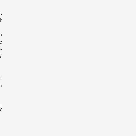
.
ữ
h
c
-
ữ
.
i
ý