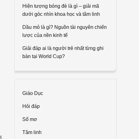
Hiện tượng bóng đè là gì – giải mã
dưới góc nhìn khoa học và tâm linh
Dầu mỏ là gì? Nguồn tài nguyên chiến
lược của nền kinh tế
Giải đáp ai là người trẻ nhất từng ghi
bàn tại World Cup?
Giáo Dục
Hỏi đáp
Sổ mơ
Tâm linh
ế