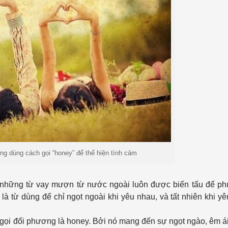
g dùng cách gọi “honey” để thể hiện tình cảm
 những từ vay mượn từ nước ngoài luôn được biến tấu để ph
à từ dùng để chỉ ngọt ngoài khi yêu nhau, và tất nhiên khi yê
 gọi đối phương là honey. Bởi nó mang đến sự ngọt ngào, êm ái