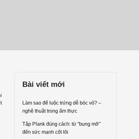
Bài viết mới
i
t
Làm sao để luộc trứng dễ bóc vỏ? –
nghệ thuật trong ẩm thực
Tập Plank đúng cách: từ “bụng mỡ”
đến sức mạnh cốt lõi