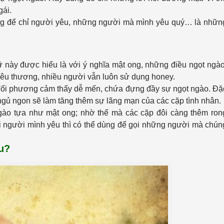
gái.
ng để chỉ người yêu, những người mà mình yêu quý… là nhữn
ữ này được hiểu là với ý nghĩa mật ong, những điều ngọt ngào
 yêu thương, nhiều người vẫn luôn sử dụng honey.
n đối phương cảm thấy dễ mến, chứa đựng đầy sự ngọt ngào. Đặ
 ngủ ngon sẽ làm tăng thêm sự lãng mạn của các cặp tình nhân.
ào tựa như mật ong; nhờ thế mà các cặp đôi càng thêm ron
i người mình yêu thì có thể dùng để gọi những người mà chún
êu?