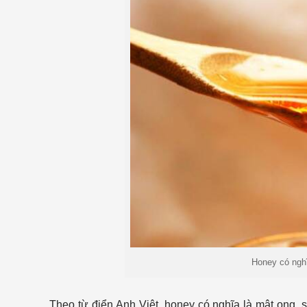
Honey có nghĩ
Theo từ điển Anh Việt, honey có nghĩa là mật ong, 