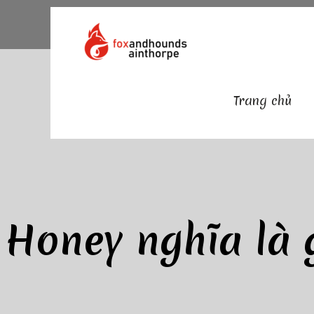
Skip
to
content
Trang chủ
Honey nghĩa là 