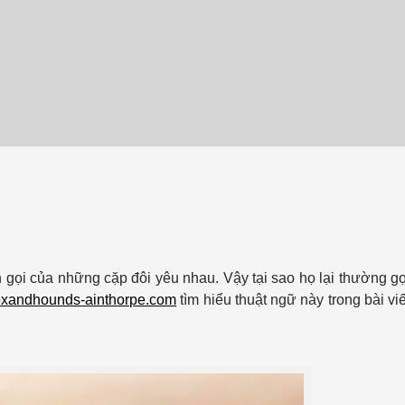
 gọi của những cặp đôi yêu nhau. Vậy tại sao họ lại thường gọ
oxandhounds-ainthorpe.com
tìm hiểu thuật ngữ này trong bài viế