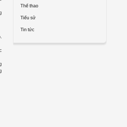
Thể thao
g
Tiểu sử
Tin tức
.
c
g
g