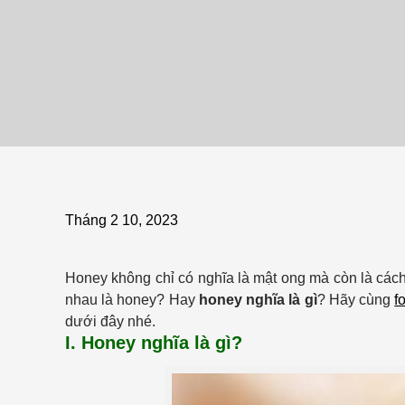
Tháng 2 10, 2023
Honey không chỉ có nghĩa là mật ong mà còn là cách
nhau là honey? Hay
honey nghĩa là gì
? Hãy cùng
f
dưới đây nhé.
I. Honey nghĩa là gì?