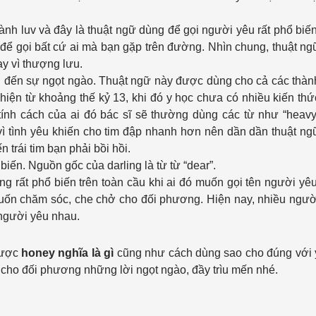
ành luv và đây là thuật ngữ dùng để gọi người yêu rất phổ biến
ể gọi bất cứ ai mà bạn gặp trên đường. Nhìn chung, thuật ng
ay vì thượng lưu.
i đến sự ngọt ngào. Thuật ngữ này được dùng cho cả các thàn
 hiện từ khoảng thế kỷ 13, khi đó y học chưa có nhiều kiến thứ
tính cách của ai đó bác sĩ sẽ thường dùng các từ như “heavy
ởi vì tình yêu khiến cho tim đập nhanh hơn nên dần dần thuật ng
 trái tim bạn phải bồi hồi.
iến. Nguồn gốc của darling là từ từ “dear”.
ng rất phổ biến trên toàn cầu khi ai đó muốn gọi tên người yêu
uốn chăm sóc, che chở cho đối phương. Hiện nay, nhiều ngườ
người yêu nhau.
được
honey nghĩa là gì
cũng như cách dùng sao cho đúng với 
 cho đối phương những lời ngọt ngào, đầy trìu mến nhé.